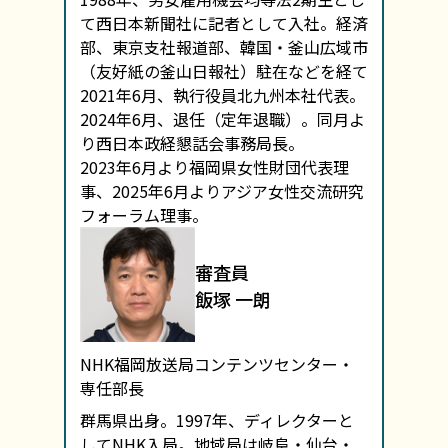
て西日本新聞社に記者として入社。経済
部、東京支社報道部、韓国・釜山広域市
（友好紙の釜山日報社）駐在などを経て
2021年6月、執行役員北九州本社代表。
2024年6月、退任（定年退職）。同月よ
り西日本政経懇話会事務局長。
2023年6月より福岡県女性財団代表理
事、2025年6月よりアジア女性交流研究
フォーラム理事。
審査員
飯塚 一朗
NHK福岡放送局コンテンツセンター・
専任部長
群馬県出身。1997年、ディレクターと
してNHK入局。地域局は岐阜・仙台・